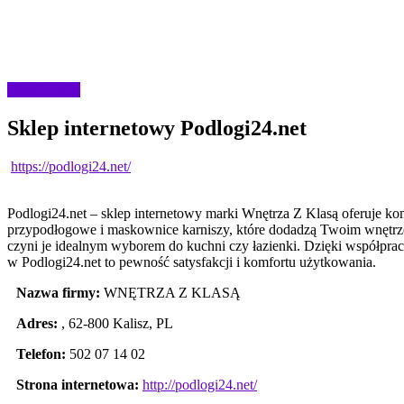
Dom i ogród
Sklep internetowy Podlogi24.net
https://podlogi24.net/
Podlogi24.net – sklep internetowy marki Wnętrza Z Klasą oferuje k
przypodłogowe i maskownice karniszy, które dodadzą Twoim wnętrzo
czyni je idealnym wyborem do kuchni czy łazienki. Dzięki współprac
w Podlogi24.net to pewność satysfakcji i komfortu użytkowania.
Nazwa firmy:
WNĘTRZA Z KLASĄ
Adres:
,
62-800 Kalisz
,
PL
Telefon:
502 07 14 02
Strona internetowa:
http://podlogi24.net/