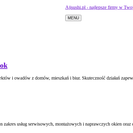
Ajisushi.pl - najlepsze firmy w Twoj
MENU
tok
sektów i owadów z domów, mieszkań i biur. Skuteczność działań zape
ełen zakres usług serwisowych, montażowych i naprawczych okien oraz