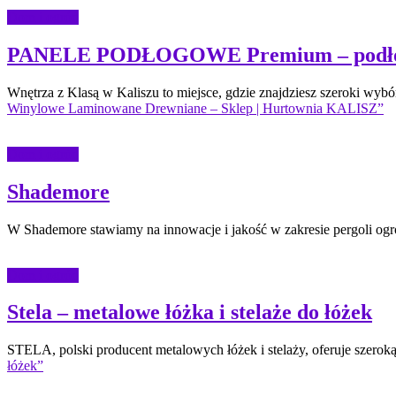
Dom i ogród
PANELE PODŁOGOWE Premium – podłogi 
Wnętrza z Klasą w Kaliszu to miejsce, gdzie znajdziesz szeroki wybó
Winylowe Laminowane Drewniane – Sklep | Hurtownia KALISZ”
Dom i ogród
Shademore
W Shademore stawiamy na innowacje i jakość w zakresie pergoli og
Dom i ogród
Stela – metalowe łóżka i stelaże do łóżek
STELA, polski producent metalowych łóżek i stelaży, oferuje szeroką
łóżek”