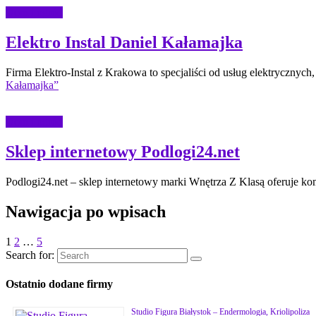
Dom i ogród
Elektro Instal Daniel Kałamajka
Firma Elektro-Instal z Krakowa to specjaliści od usług elektryczny
Kałamajka”
Dom i ogród
Sklep internetowy Podlogi24.net
Podlogi24.net – sklep internetowy marki Wnętrza Z Klasą oferuje k
Nawigacja po wpisach
1
2
…
5
Search for:
Ostatnio dodane firmy
Studio Figura Białystok – Endermologia, Kriolipoliza