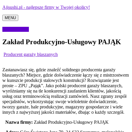
Ajisushi.pl - najlepsze firmy w Twojej okolicy!
MENU
Budownictwo
Zakład Produkcyjno-Usługowy PAJĄK
Producent garaży blaszanych
Zastanawiasz się, gdzie znaleźć solidnego producenta garaży
blaszanych? Miejsce, gdzie doświadczenie łączy się z mistrzostwem
w kunszcie produkcji stalowych konstrukcji?
Rozwiązanie jest
proste – ZPU „Pająk”. Jako polski producent garaży blaszanych,
wyróżniamy się na tle konkurencji zaufaniem klientów, jakością
usług oraz terminowością realizacji zamówień. Nasz zgrany zespół
specjalistów, wykorzystując swoje wieloletnie doświadczenie,
tworzy garaże, hale produkcyjne, magazyny gospodarcze i wiele
innych z najwyższej jakości materiałów, dbając o każdy szczegół.
Nazwa firmy:
Zakład Produkcyjno-Usługowy PAJĄK