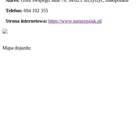
Adres:
Góra Świętego Jana 79
,
34-623 Szczyrzyc
,
małopolskie
Telefon:
694 102 355
Strona internetowa:
https://www.garazepajak.pl/
Mapa dojazdu: