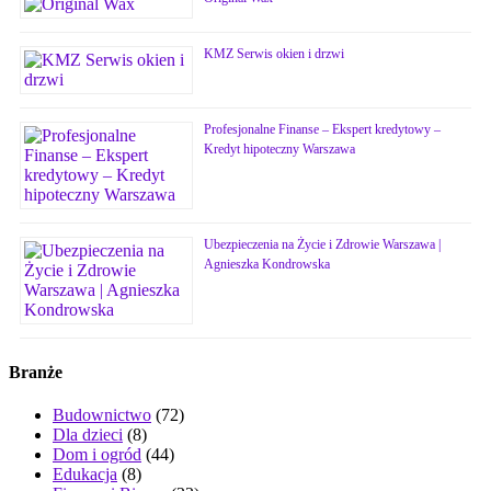
KMZ Serwis okien i drzwi
Profesjonalne Finanse – Ekspert kredytowy –
Kredyt hipoteczny Warszawa
Ubezpieczenia na Życie i Zdrowie Warszawa |
Agnieszka Kondrowska
Branże
Budownictwo
(72)
Dla dzieci
(8)
Dom i ogród
(44)
Edukacja
(8)