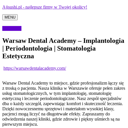
Ajisushi.pl - najlepsze firmy w Twojej okolicy!
MENU
Medycyna
Warsaw Dental Academy – Implantologia
| Periodontologia | Stomatologia
Estetyczna
https://warsawdentalacademy.com/
Warsaw Dental Academy to miejsce, gdzie profesjonalizm łączy się
z troską o pacjenta. Nasza klinika w Warszawie oferuje pełen zakres
usług stomatologicznych, w tym implantologię, stomatologię
estetyczną i leczenie periodontologiczne. Nasz zespół specjalistów
dba o każdy szczegół, zapewniając komfort i skuteczność leczenia.
Dzięki nowoczesnemu sprzętowi i materiałom wysokiej klasy,
pacjenci mogą liczyć na długotrwałe efekty. Zapraszamy do
odwiedzenia naszej kliniki, gdzie zdrowie i piękny uśmiech są na
pierwszym miejscu.