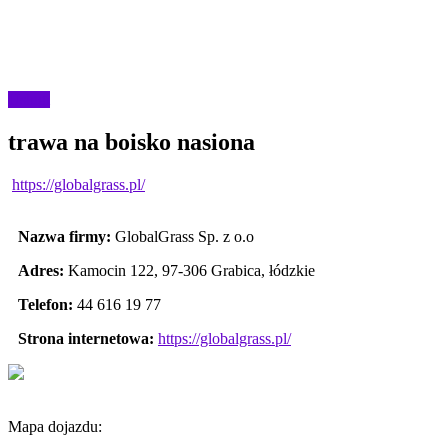
Usługi
trawa na boisko nasiona
https://globalgrass.pl/
Nazwa firmy:
GlobalGrass Sp. z o.o
Adres:
Kamocin 122
,
97-306 Grabica
,
łódzkie
Telefon:
44 616 19 77
Strona internetowa:
https://globalgrass.pl/
Mapa dojazdu: