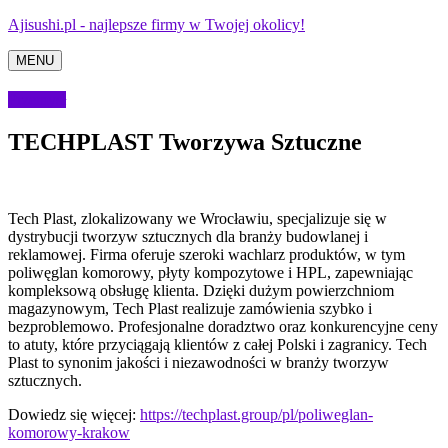
Ajisushi.pl - najlepsze firmy w Twojej okolicy!
MENU
Przemysł
TECHPLAST Tworzywa Sztuczne
Tech Plast, zlokalizowany we Wrocławiu, specjalizuje się w
dystrybucji tworzyw sztucznych dla branży budowlanej i
reklamowej. Firma oferuje szeroki wachlarz
produktów, w tym
poliwęglan komorowy, płyty kompozytowe i HPL, zapewniając
kompleksową obsługę klienta. Dzięki dużym powierzchniom
magazynowym, Tech Plast realizuje zamówienia szybko i
bezproblemowo. Profesjonalne doradztwo oraz konkurencyjne ceny
to atuty, które przyciągają klientów z całej Polski i zagranicy. Tech
Plast to synonim jakości i niezawodności w branży tworzyw
sztucznych.
Dowiedz się więcej:
https://techplast.group/pl/poliweglan-
komorowy-krakow