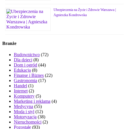
Ubezpieczenia na Życie i Zdrowie Warszawa |
Agnieszka Kondrowska
Branże
Budownictwo
(72)
Dla dzieci
(8)
Dom i ogród
(44)
Edukacja
(8)
Finanse i Biznes
(22)
Gastronomia
(17)
Handel
(1)
Internet
(2)
Komputery
(5)
Marketing i reklama
(4)
Medycyna
(55)
Moda i styl
(12)
Motoryzacja
(38)
Nieruchomości
(2)
Pozostałe
(93)