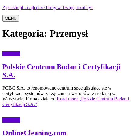
Ajisushi.pl - najlepsze firmy w Twojej okolicy!
MENU
Kategoria:
Przemysł
Przemysł
Polskie Centrum Badan i Certyfikacji
S.A.
PCBC S.A. to renomowane centrum specjalizujące się w
certyfikacji systemów zarządzania i wyrobów, z siedzibą w
Warszawie. Firma działa od
Read more
„Polskie Centrum Badan i
Certyfikacji S.A.”
Przemysł
OnlineCleaning.com