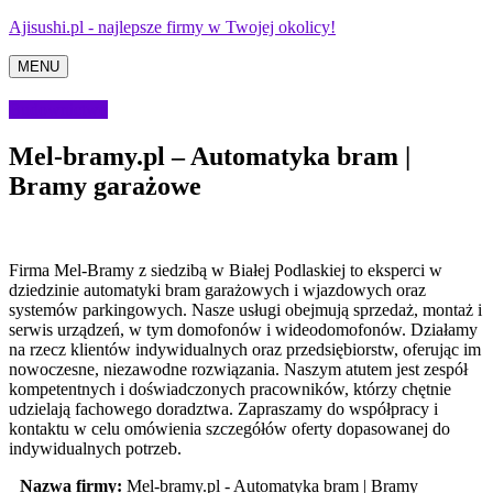
Ajisushi.pl - najlepsze firmy w Twojej okolicy!
MENU
Budownictwo
Mel-bramy.pl – Automatyka bram |
Bramy garażowe
Firma Mel-Bramy z siedzibą w Białej Podlaskiej to eksperci w
dziedzinie automatyki bram garażowych i wjazdowych oraz
systemów parkingowych. Nasze
usługi obejmują sprzedaż, montaż i
serwis urządzeń, w tym domofonów i wideodomofonów. Działamy
na rzecz klientów indywidualnych oraz przedsiębiorstw, oferując im
nowoczesne, niezawodne rozwiązania. Naszym atutem jest zespół
kompetentnych i doświadczonych pracowników, którzy chętnie
udzielają fachowego doradztwa. Zapraszamy do współpracy i
kontaktu w celu omówienia szczegółów oferty dopasowanej do
indywidualnych potrzeb.
Nazwa firmy:
Mel-bramy.pl - Automatyka bram | Bramy