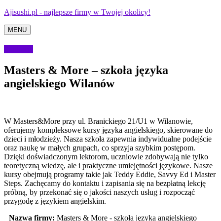
Ajisushi.pl - najlepsze firmy w Twojej okolicy!
MENU
Edukacja
Masters & More – szkoła języka
angielskiego Wilanów
W Masters&More przy ul. Branickiego 21/U1 w Wilanowie,
oferujemy kompleksowe kursy języka angielskiego, skierowane do
dzieci i młodzieży. Nasza szkoła
zapewnia indywidualne podejście
oraz naukę w małych grupach, co sprzyja szybkim postępom.
Dzięki doświadczonym lektorom, uczniowie zdobywają nie tylko
teoretyczną wiedzę, ale i praktyczne umiejętności językowe. Nasze
kursy obejmują programy takie jak Teddy Eddie, Savvy Ed i Master
Steps. Zachęcamy do kontaktu i zapisania się na bezpłatną lekcję
próbną, by przekonać się o jakości naszych usług i rozpocząć
przygodę z językiem angielskim.
Nazwa firmy:
Masters & More - szkoła języka angielskiego